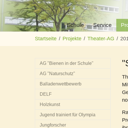
Schule
Service
Pr
Zum Hauptinhalt springen
Sie sind hier:
Startseite
Projekte
Theater-AG
20
"
AG "Bienen in der Schule"
AG "Naturschutz"
Th
Balladenwettbewerb
Mi
Ge
DELF
no
Holzkunst
Ra
Jugend trainiert für Olympia
Pr
Jungforscher
ih