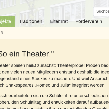
ojekte
Traditionen
Elternrat
Förderverein
19
So ein Theater!"
eater spielen heißt zunächst: Theaterprobe! Proben bede
t den vielen neuen Mitgliedern entstand deshalb die Ide
genstand eines Stückes zu machen. Und weil Anspruch
ch Shakespeares „Romeo und Julia“ integriert werden.
sch erarbeiteten sich die Schüler ihre unterschiedlichen
oben, den Schulalltag und entwickelten darauf aufbauen
nen immer besser, sich in ihren darzustellenden Charakte