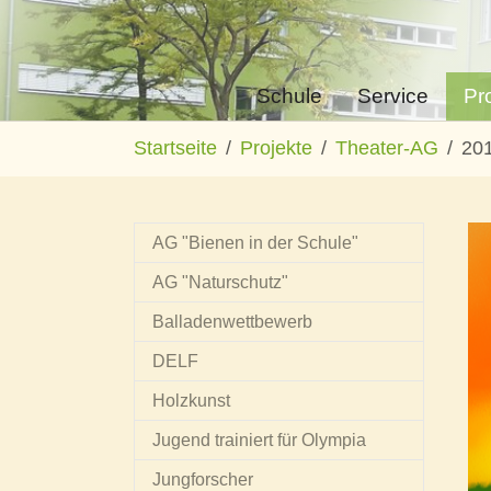
Schule
Service
Pr
Zum Hauptinhalt springen
Sie sind hier:
Startseite
Projekte
Theater-AG
20
AG "Bienen in der Schule"
AG "Naturschutz"
Balladenwettbewerb
DELF
Holzkunst
Jugend trainiert für Olympia
Jungforscher