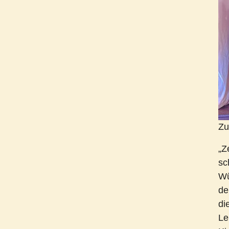
Zu
„Z
sc
Wü
de
di
Le