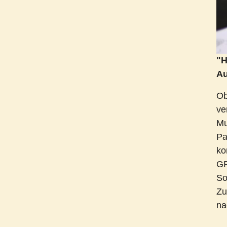
"H
Au
Ob
ve
Mu
Pa
ko
GP
So
Zu
na