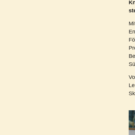
Kn
st
Mi
En
Fö
Pr
Be
Sü
Vo
Le
Sk