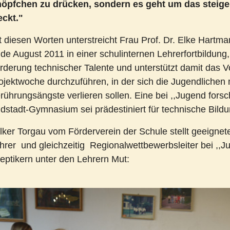
öpfchen zu drücken, sondern es geht um das steige
eckt."
t diesen Worten unterstreicht Frau Prof. Dr. Elke Hart
de August 2011 in einer schulinternen Lehrerfortbildung
rderung technischer Talente und unterstützt damit das V
ojektwoche durchzuführen, in der sich die Jugendlichen
rührungsängste verlieren sollen. Eine bei ,,Jugend forsc
dstadt-Gymnasium sei prädestiniert für technische Bildu
lker Torgau vom Förderverein der Schule stellt geeignet
hrer und gleichzeitig Regionalwettbewerbsleiter bei ,,J
eptikern unter den Lehrern Mut: