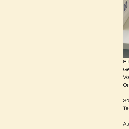
Ei
Ge
Vo
Or
So
Te
Au