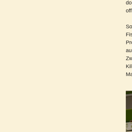
do
of
So
Fi
Pr
au
Zw
Ki
Ma