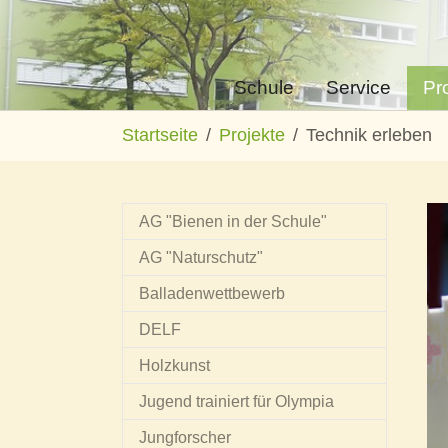
Schule
Service
Pr
Zum Hauptinhalt springen
Sie sind hier:
Startseite
Projekte
Technik erleben
AG "Bienen in der Schule"
AG "Naturschutz"
Balladenwettbewerb
DELF
Holzkunst
Jugend trainiert für Olympia
Jungforscher